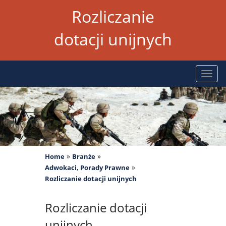
Rozliczanie
dotacji unijnych
Rozw
nawig
»
»
Home
Branże
»
Adwokaci, Porady Prawne
Rozliczanie dotacji unijnych
Rozliczanie dotacji
unijnych