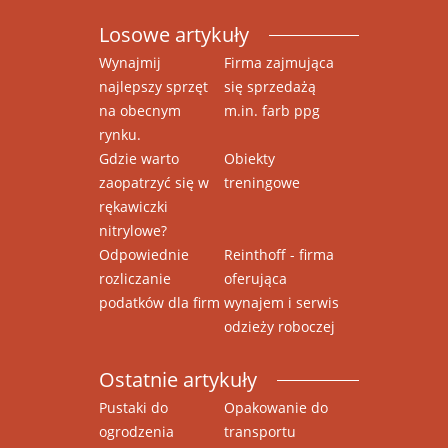
Losowe artykuły
Wynajmij
Firma zajmująca
najlepszy sprzęt
się sprzedażą
na obecnym
m.in. farb ppg
rynku.
Gdzie warto
Obiekty
zaopatrzyć się w
treningowe
rękawiczki
nitrylowe?
Odpowiednie
Reinthoff - firma
rozliczanie
oferująca
podatków dla firm
wynajem i serwis
odzieży roboczej
Ostatnie artykuły
Pustaki do
Opakowanie do
ogrodzenia
transportu