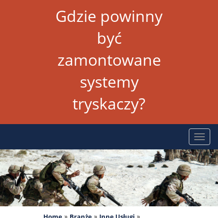
Gdzie powinny
być
zamontowane
systemy
tryskaczy?
Rozw
nawig
»
»
»
Home
Branże
Inne Usługi