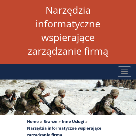
Narzędzia
informatyczne
wspierające
zarządzanie firmą
Rozw
nawig
»
»
»
Home
Branże
Inne Usługi
Narzędzia informatyczne wspierające
zarządzanie firmą