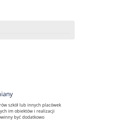
miany
orów szkół lub innych placówek
h im obiektów i realizacji
owinny być dodatkowo