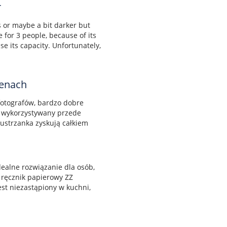
r
s or maybe a bit darker but
e for 3 people, because of its
se its capacity. Unfortunately,
cenach
otografów, bardzo dobre
h, wykorzystywany przede
lustrzanka zyskują całkiem
dealne rozwiązanie dla osób,
, ręcznik papierowy ZZ
est niezastąpiony w kuchni,