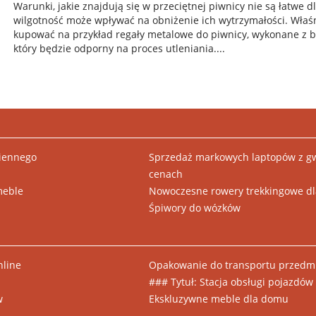
Warunki, jakie znajdują się w przeciętnej piwnicy nie są łatwe 
wilgotność może wpływać na obniżenie ich wytrzymałości. Właśn
kupować na przykład regały metalowe do piwnicy, wykonane z b
który będzie odporny na proces utleniania....
ziennego
Sprzedaż markowych laptopów z gw
cenach
meble
Nowoczesne rowery trekkingowe dl
Śpiwory do wózków
nline
Opakowanie do transportu przedmi
### Tytuł: Stacja obsługi pojazdó
w
Ekskluzywne meble dla domu