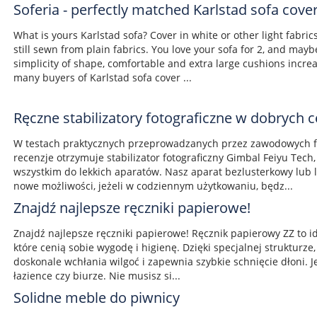
Soferia - perfectly matched Karlstad sofa cove
What is yours Karlstad sofa? Cover in white or other light fabric
still sewn from plain fabrics. You love your sofa for 2, and mayb
simplicity of shape, comfortable and extra large cushions increa
many buyers of Karlstad sofa cover ...
Ręczne stabilizatory fotograficzne w dobrych 
W testach praktycznych przeprowadzanych przez zawodowych f
recenzje otrzymuje stabilizator fotograficzny Gimbal Feiyu Tec
wszystkim do lekkich aparatów. Nasz aparat bezlusterkowy lub 
nowe możliwości, jeżeli w codziennym użytkowaniu, będz...
Znajdź najlepsze ręczniki papierowe!
Znajdź najlepsze ręczniki papierowe! Ręcznik papierowy ZZ to i
które cenią sobie wygodę i higienę. Dzięki specjalnej strukturze
doskonale wchłania wilgoć i zapewnia szybkie schnięcie dłoni. J
łazience czy biurze. Nie musisz si...
Solidne meble do piwnicy