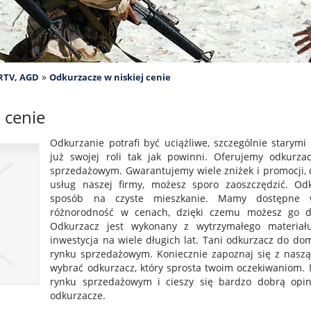
»
 RTV, AGD
Odkurzacze w niskiej cenie
 cenie
Odkurzanie potrafi być uciążliwe, szczególnie starymi
już swojej roli tak jak powinni. Oferujemy odkurz
sprzedażowym. Gwarantujemy wiele zniżek i promocji, d
usług naszej firmy, możesz sporo zaoszczędzić. O
sposób na czyste mieszkanie. Mamy dostępne w
różnorodność w cenach, dzięki czemu możesz go d
Odkurzacz jest wykonany z wytrzymałego materiału
inwestycja na wiele długich lat. Tani odkurzacz do dom
rynku sprzedażowym. Koniecznie zapoznaj się z naszą 
wybrać odkurzacz, który sprosta twoim oczekiwaniom. N
rynku sprzedażowym i cieszy się bardzo dobrą opin
odkurzacze.