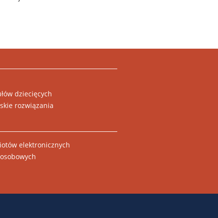
łów dziecięcych
rskie rozwiązania
otów elektronicznych
w osobowych