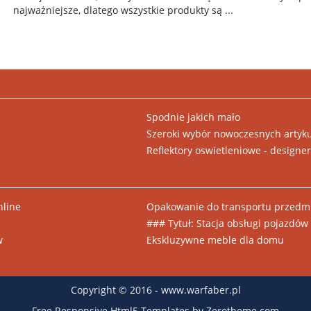
najważniejsze, dlatego wszystkie produkty są ...
Spodnie jakich mało
Szeroki wybór nowoczesnych artyku
Reflektory oswietleniowe - designe
nline
Opakowanie do transportu przedmi
### Tytuł: Stacja obsługi pojazdó
w
Ekskluzywne meble dla domu
Copyright © 2016 - www.warfaber.pl
Free Responsive Html5 Templates
by
Zerotheme.com