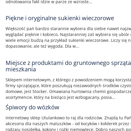
odnotowania fakt idzie w parze ze wzroste...
Piękne i oryginalne sukienki wieczorowe
Większość pań bardzo starannie wybiera dla siebie nawet najzwy
wyglądać pięknie i kobieco. Najstaranniej zaś wybiera się ubiór
wiele emocji budzą na przykład sukienki wieczorowe. Liczy się ni
dopasowanie, ale też wygoda. Dla w...
Miejsce z produktami do gruntownego sprzątan
mieszkania
Sklepem internetowym, z którego z powodzeniem mogą korzystać
firmy sprzątające, które poszukują niezawodnych środków czysto
domowe, jest Stocker. Omawiana hurtownia chemii gospodarcz
asortymencie, który na bieżąco jest wzbogacany, posia...
Śpiwory do wózków
Internetowy sklep Utulankowo to raj dla rodziców. Znajdą tu P
akcesoria dla naszych maluszków - od kocyków i kołderek przez
rodzaju nosidełka, kokony i rożki niemowlęce. Dobro naszych poc