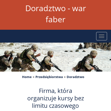
Doradztwo - war
faber
Rozw
nawig
»
»
Home
Przedsiębiorstwa
Doradztwo
Firma, która
organizuje kursy bez
limitu czasowego