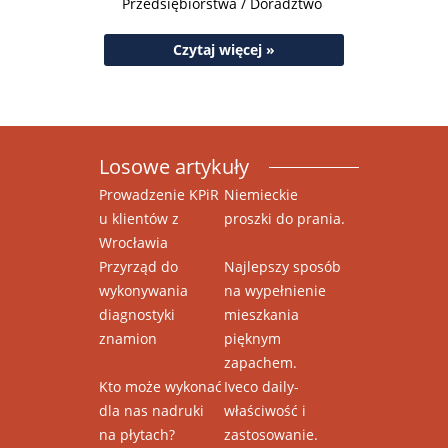
Przedsiębiorstwa / Doradztwo
Czytaj więcej »
Losowe artykuły
Prowadzenie KPiR
Niemieckie
u klientów z
proszki do prania.
Wrocławia
Przyrząd do
Najlepszy sposób
wykonywania
na wypełnienie
diagnostyki
mieszkania
znamion
pięknym
zapachem.
Kto może wykonać
Iveco daily-
dla nas nadruki
właściwość i
na płytach?
zastosowanie.