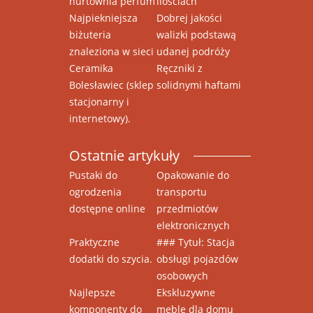
hurtownia perfum
ilościach
Najpiekniejsza
Dobrej jakości
biżuteria
walizki podstawą
znaleziona w sieci
udanej podróży
Ceramika
Ręczniki z
Bolesławiec (sklep
solidnymi haftami
stacjonarny i
internetowy).
Ostatnie artykuły
Pustaki do
Opakowanie do
ogrodzenia
transportu
dostępne online
przedmiotów
elektronicznych
Praktyczne
### Tytuł: Stacja
dodatki do szycia.
obsługi pojazdów
osobowych
Najlepsze
Ekskluzywne
komponenty do
meble dla domu