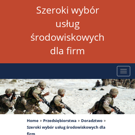
Szeroki wybór
usług
środowiskowych
dla firm
Rozw
nawig
»
»
»
Home
Przedsiębiorstwa
Doradztwo
Szeroki wybór usług środowiskowych dla
firm