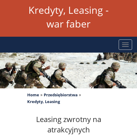
Kredyty, Leasing -
war faber
Rozw
nawig
»
»
Home
Przedsiębiorstwa
Kredyty, Leasing
Leasing zwrotny na
atrakcyjnych