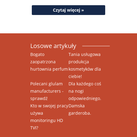
Czytaj więcej »
Losowe artykuły
Bogato
Tania usługowa
zaopatrzona
produkcja
hurtownia perfum
kosmetyków dla
ciebie!
Polecani glulam
Dla każdego coś
manufacturers -
na nogi
sprawdź
odpowiedniego.
Kto w swojej pracy
Damska
używa
garderoba.
monitoringu HD
TVI?