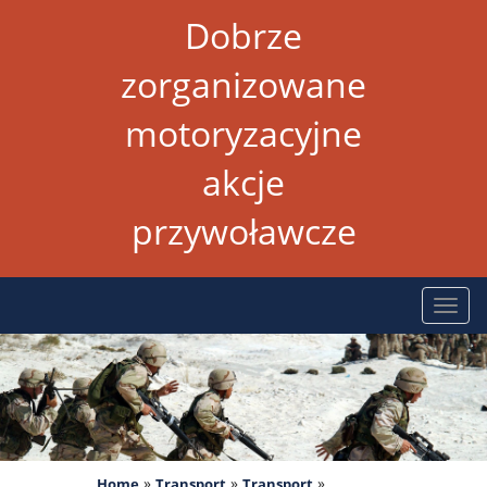
Dobrze
zorganizowane
motoryzacyjne
akcje
przywoławcze
Rozw
nawig
»
»
»
Home
Transport
Transport