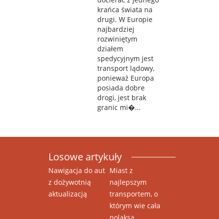
krańca świata na
drugi. W Europie
najbardziej
rozwiniętym
działem
spedycyjnym jest
transport lądowy,
ponieważ Europa
posiada dobre
drogi, jest brak
granic mi�...
Losowe artykuły
Nawigacja do aut
Miast z
z dożywotnią
najlepszym
aktualizacją
transportem, o
którym wie cała
polaksa