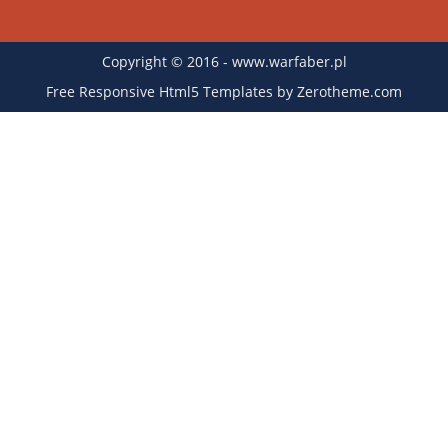
Copyright © 2016 - www.warfaber.pl
Free Responsive Html5 Templates
by
Zerotheme.com