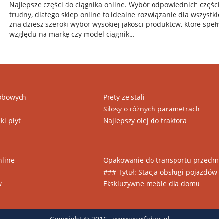
Najlepsze części do ciągnika online. Wybór odpowiednich częśc
trudny, dlatego sklep online to idealne rozwiązanie dla wszystk
znajdziesz szeroki wybór wysokiej jakości produktów, które speł
względu na markę czy model ciągnik...
sobowych
Prety ze stali
Silosy o różnych parametrach
i płyt
Najlepszy olej do traktora
nline
Opakowanie do transportu przedmi
### Tytuł: Stacja obsługi pojazdó
w
Ekskluzywne meble dla domu
Copyright © 2016 - www.warfaber.pl