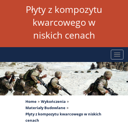
Płyty z kompozytu
kwarcowego w
niskich cenach
Rozw
nawig
»
»
Home
Wykończenia
»
Materiały Budowlane
Płyty z kompozytu kwarcowego w niskich
cenach