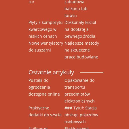
rur
zabudowa
balkonu lub
tarasu
Płyty z kompozytu
Doskonały kocioł
kwarcowego w
na dopłatę z
niskich cenach
pewnego źródła.
Nowe wentylatory
Najlepsze metody
do suszarni
na sktueczne
prace budowlane
Ostatnie artykuły
Pustaki do
Opakowanie do
ogrodzenia
transportu
dostępne online
przedmiotów
elektronicznych
Praktyczne
### Tytuł: Stacja
dodatki do szycia.
obsługi pojazdów
osobowych
Najlepsze
Ekskluzywne