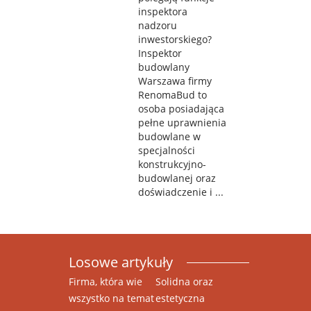
inspektora
nadzoru
inwestorskiego?
Inspektor
budowlany
Warszawa firmy
RenomaBud to
osoba posiadająca
pełne uprawnienia
budowlane w
specjalności
konstrukcyjno-
budowlanej oraz
doświadczenie i ...
Losowe artykuły
Firma, która wie
Solidna oraz
wszystko na temat
estetyczna