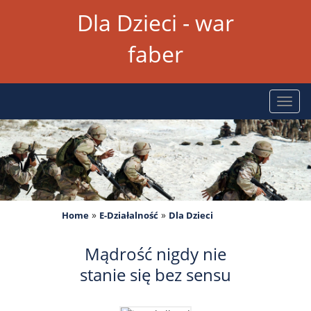
Dla Dzieci - war
faber
Rozw
nawig
»
»
Home
E-Działalność
Dla Dzieci
Mądrość nigdy nie
stanie się bez sensu