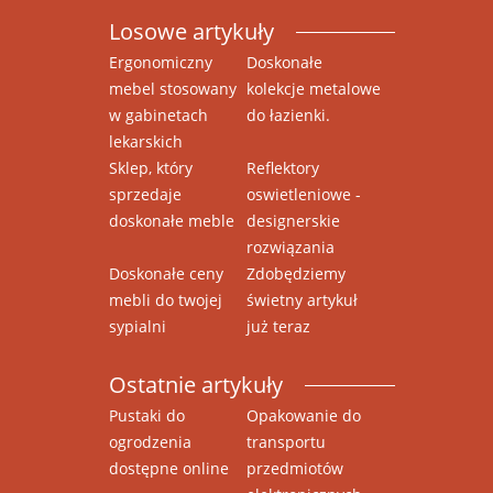
Losowe artykuły
Ergonomiczny
Doskonałe
mebel stosowany
kolekcje metalowe
w gabinetach
do łazienki.
lekarskich
Sklep, który
Reflektory
sprzedaje
oswietleniowe -
doskonałe meble
designerskie
rozwiązania
Doskonałe ceny
Zdobędziemy
mebli do twojej
świetny artykuł
sypialni
już teraz
Ostatnie artykuły
Pustaki do
Opakowanie do
ogrodzenia
transportu
dostępne online
przedmiotów