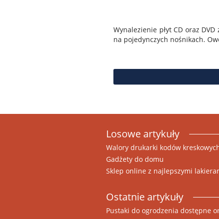
Wynalezienie płyt CD oraz DVD 
na pojedynczych nośnikach. Owe 
Losowe artykuły
Walory drukarki kodów kreskowyc
Gadżety do domu
Sklep online z najlepszymi lakie
Ostatnie artykuły
Pustaki do ogrodzenia dostępne o