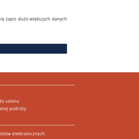
się zapis dużo większych danych
do salonu
anej podróży
otów elektronicznych