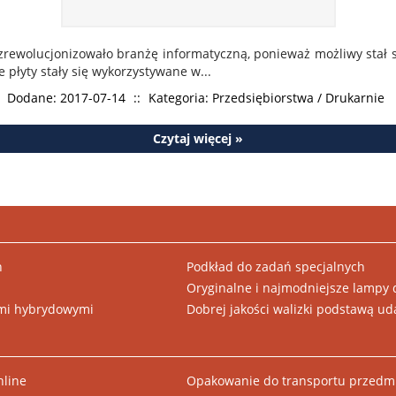
zrewolucjonizowało branżę informatyczną, ponieważ możliwy stał 
płyty stały się wykorzystywane w...
Dodane: 2017-07-14
::
Kategoria: Przedsiębiorstwa / Drukarnie
Czytaj więcej »
h
Podkład do zadań specjalnych
Oryginalne i najmodniejsze lampy 
rami hybrydowymi
Dobrej jakości walizki podstawą ud
nline
Opakowanie do transportu przedmi