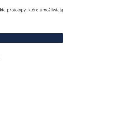
e prototypy, które umożliwiają
h