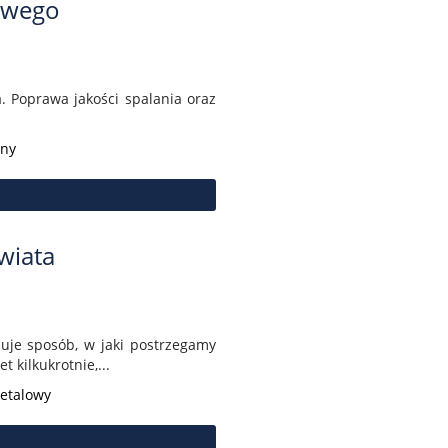
owego
. Poprawa jakości spalania oraz
yny
wiata
zuje sposób, w jaki postrzegamy
 kilkukrotnie,...
Metalowy