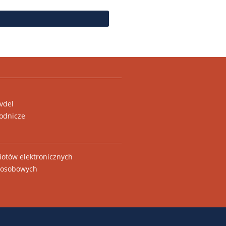
vdel
odnicze
otów elektronicznych
w osobowych