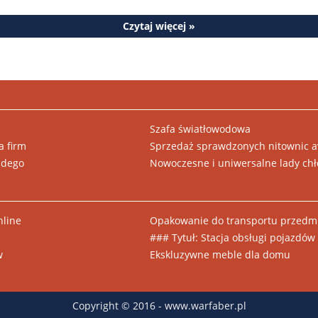
Czytaj więcej »
Szafa światłowodowa
a firm
Sprzedaż sprawdzonych nitownic a
żdego
Nowoczesne i uniwersalne lady chł
nline
Opakowanie do transportu przedmi
### Tytuł: Stacja obsługi pojazdó
w
Ekskluzywne meble dla domu
Copyright © 2016 - www.warfaber.pl