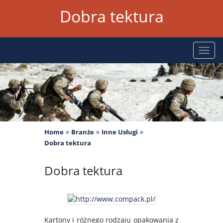
Dobra tektura
Rozw
nawig
»
»
»
Home
Branże
Inne Usługi
Dobra tektura
Dobra tektura
Kartony i różnego rodzaju opakowania z