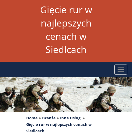
Gięcie rur w
najlepszych
cenach w
Siedlcach
Rozw
nawig
»
»
»
Home
Branże
Inne Usługi
Gięcie rur w najlepszych cenach w
Siedlcach