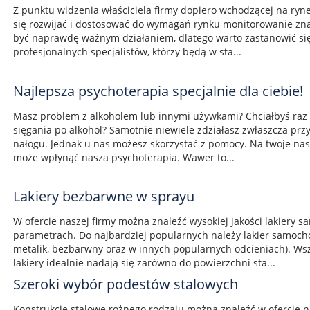
Z punktu widzenia właściciela firmy dopiero wchodzącej na rynek
się rozwijać i dostosować do wymagań rynku monitorowanie z
być naprawdę ważnym działaniem, dlatego warto zastanowić s
profesjonalnych specjalistów, którzy będą w sta...
Najlepsza psychoterapia specjalnie dla ciebie!
Masz problem z alkoholem lub innymi używkami? Chciałbyś raz 
sięgania po alkohol? Samotnie niewiele zdziałasz zwłaszcza p
nałogu. Jednak u nas możesz skorzystać z pomocy. Na twoje nas
może wpłynąć nasza psychoterapia. Wawer to...
Lakiery bezbarwne w sprayu
W ofercie naszej firmy można znaleźć wysokiej jakości lakiery
parametrach. Do najbardziej popularnych należy lakier samoc
metalik, bezbarwny oraz w innych popularnych odcieniach). Ws
lakiery idealnie nadają się zarówno do powierzchni sta...
Szeroki wybór podestów stalowych
Konstrukcje stalowe rożnego rodzaju można znaleźć w ofercie n