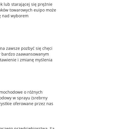
 lub starającej się prężnie
naków towarowych euipo może
ię nad wyborem
na zawsze pozbyć się chęci
rzy bardzo zaawansowanym
tawienie i zmianę myślenia
 samochodowe o różnych
hodowy w sprayu (srebrny
zystkie oferowane przez nas
aszego przedsiębiorstwa. Są