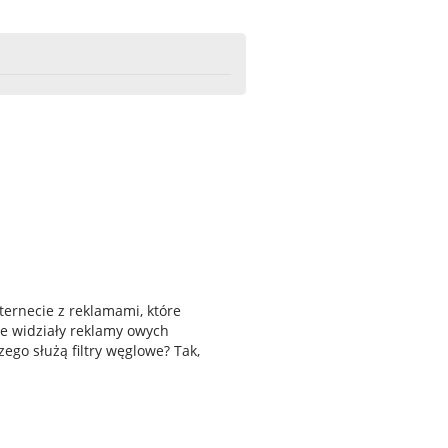
ternecie z reklamami, które
re widziały reklamy owych
zego służą filtry węglowe? Tak,