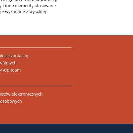
upy i inne elementy stosowane
je wykonane z wysokiej
ieszczania się
wójnjych
y Alpiteam
otów elektronicznych
w osobowych