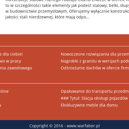
to w szczególności takie elementy jak podest stalowy, belki, sł
w budownictwie przemysłowym. Oferujemy wyłącznie konstrukc
jakości stali nierdzewnej, które mają odpo...
 dla ciebie!
Nowoczesne rozwiązania dla przem
wo w pracy
Nagrobki z granitu w wersjach pod
ienia zawodowego
Odśnieżanie dachów w ofercie firm
nline
Opakowanie do transportu przedmi
### Tytuł: Stacja obsługi pojazdó
w
Ekskluzywne meble dla domu
Copyright © 2016 - www.warfaber.pl