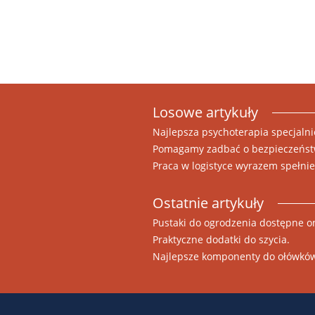
Losowe artykuły
Najlepsza psychoterapia specjalnie
Pomagamy zadbać o bezpieczeńst
Praca w logistyce wyrazem spełn
Ostatnie artykuły
Pustaki do ogrodzenia dostępne o
Praktyczne dodatki do szycia.
Najlepsze komponenty do ołówkó