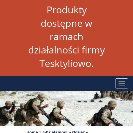
Produkty
dostępne w
ramach
działalności firmy
Tesktyliowo.
Rozw
nawig
»
»
»
Home
E-Działalność
Odzież