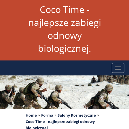
Coco Time -
najlepsze zabiegi
odnowy
biologicznej.
Rozw
nawig
»
»
»
Home
Forma
Salony Kosmetyczne
Coco Time - najlepsze zabiegi odnowy
biologicznej.