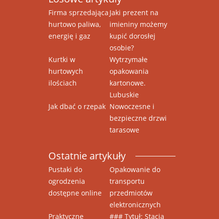
Firma sprzedająca
Jaki prezent na
hurtowo paliwa,
imieniny możemy
energię i gaz
kupić dorosłej
osobie?
Kurtki w
Wytrzymałe
hurtowych
opakowania
ilościach
kartonowe.
Lubuskie
Jak dbać o rzepak
Nowoczesne i
bezpieczne drzwi
tarasowe
Ostatnie artykuły
Pustaki do
Opakowanie do
ogrodzenia
transportu
dostępne online
przedmiotów
elektronicznych
Praktyczne
### Tytuł: Stacja