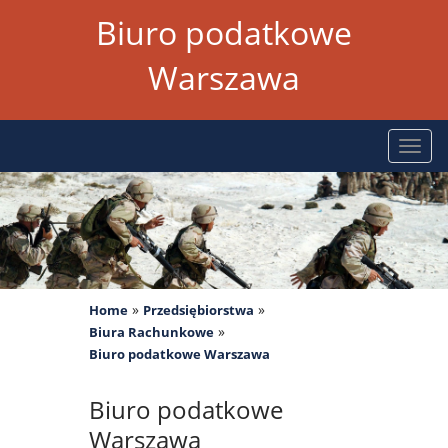
Biuro podatkowe
Warszawa
Rozw
nawig
»
»
Home
Przedsiębiorstwa
»
Biura Rachunkowe
Biuro podatkowe Warszawa
Biuro podatkowe
Warszawa