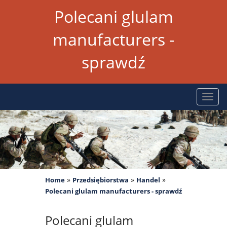
Polecani glulam
manufacturers -
sprawdź
Rozw
nawig
»
»
»
Home
Przedsiębiorstwa
Handel
Polecani glulam manufacturers - sprawdź
Polecani glulam