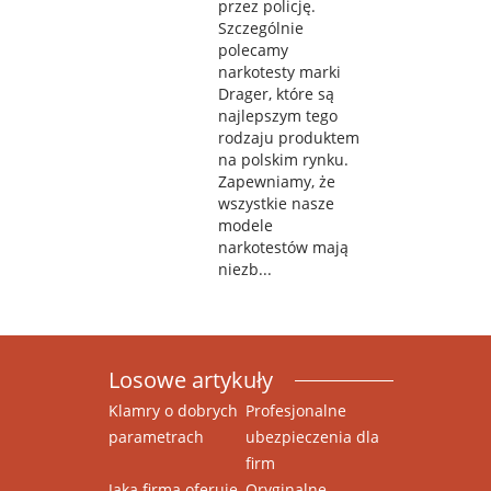
przez policję.
Szczególnie
polecamy
narkotesty marki
Drager, które są
najlepszym tego
rodzaju produktem
na polskim rynku.
Zapewniamy, że
wszystkie nasze
modele
narkotestów mają
niezb...
Losowe artykuły
Klamry o dobrych
Profesjonalne
parametrach
ubezpieczenia dla
firm
Jaka firma oferuje
Oryginalne