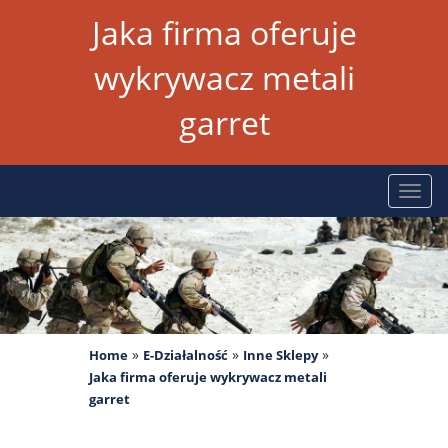
Jaka firma oferuje
wykrywacz metali
garret
Rozw
nawig
»
»
»
Home
E-Działalność
Inne Sklepy
Jaka firma oferuje wykrywacz metali
garret