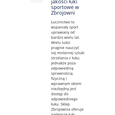
jakości łuki
sportowe w
Zbrojowni
Łucznictwo to
wspaniały sport
uprawiany od
bardzo wielu lat.
Wielu ludzi
pragnie nauczyć
się misternej sztuki
strzelania z łuku.
Jednakże poza
odpowiednią
sprawnością
fizyczną i
wprawnym okiem
niezbędny jest
dostęp do
odpowiedniego
łuku. Sklep
Zbrojownia oferuje
najlepsze łuki