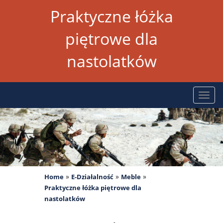
Praktyczne łóżka
piętrowe dla
nastolatków
Rozw
nawig
»
»
»
Home
E-Działalność
Meble
Praktyczne łóżka piętrowe dla
nastolatków