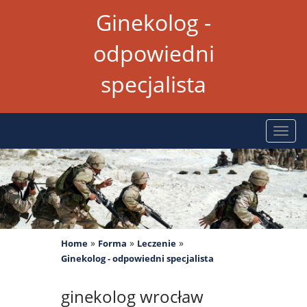
Ginekolog -
odpowiedni
specjalista
Rozw
nawig
»
»
»
Home
Forma
Leczenie
Ginekolog - odpowiedni specjalista
ginekolog wrocław