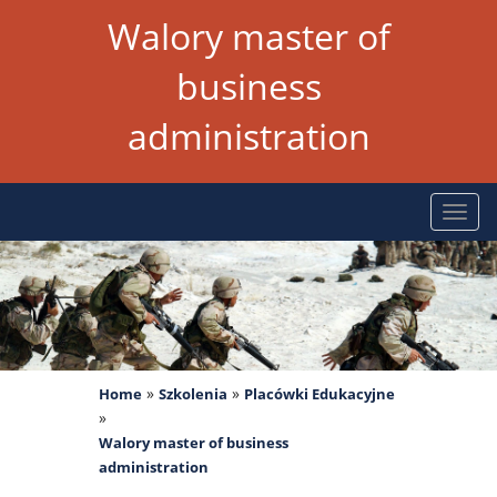
Walory master of
business
administration
Rozw
nawig
»
»
Home
Szkolenia
Placówki Edukacyjne
»
Walory master of business
administration