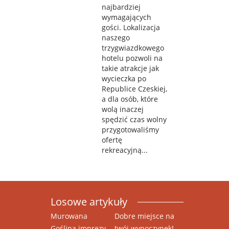
najbardziej
wymagających
gości. Lokalizacja
naszego
trzygwiazdkowego
hotelu pozwoli na
takie atrakcje jak
wycieczka po
Republice Czeskiej,
a dla osób, które
wolą inaczej
spędzić czas wolny
przygotowaliśmy
ofertę
rekreacyjną...
Losowe artykuły
Murowana
Dobre miejsce na
Goślina imprezy
twój wypoczynek!