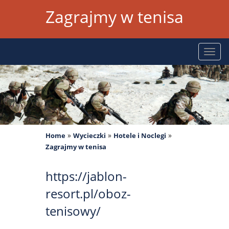
Zagrajmy w tenisa
Rozw
nawig
»
»
»
Home
Wycieczki
Hotele i Noclegi
Zagrajmy w tenisa
https://jablon-
resort.pl/oboz-
tenisowy/