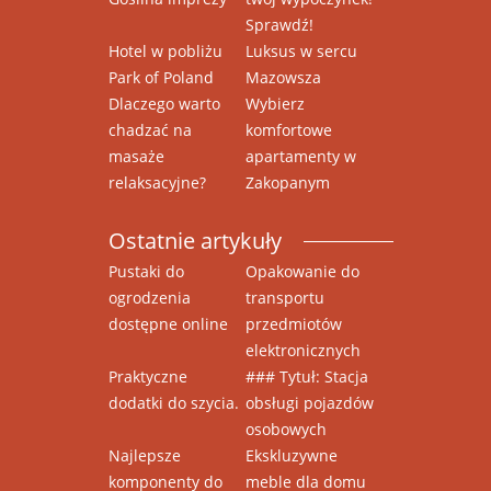
Sprawdź!
Hotel w pobliżu
Luksus w sercu
Park of Poland
Mazowsza
Dlaczego warto
Wybierz
chadzać na
komfortowe
masaże
apartamenty w
relaksacyjne?
Zakopanym
Ostatnie artykuły
Pustaki do
Opakowanie do
ogrodzenia
transportu
dostępne online
przedmiotów
elektronicznych
Praktyczne
### Tytuł: Stacja
dodatki do szycia.
obsługi pojazdów
osobowych
Najlepsze
Ekskluzywne
komponenty do
meble dla domu