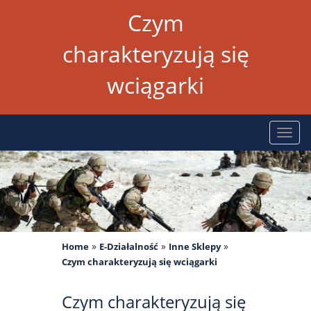
Czym
charakteryzują się
wciągarki
Rozw
nawig
»
»
»
Home
E-Działalność
Inne Sklepy
Czym charakteryzują się wciągarki
Czym charakteryzują się