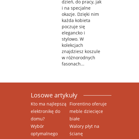
dzień, do pracy, jak
i na specjalne
okazje. Dzięki nim
każda kobieta
poczuje się
elegancko i
stylowo. W
kolekcjach
znajdziesz koszule
w różnorodnych
fasonach...
Losowe artykuły
Kto ma najlepszą
Fiorentino oferuje
elektronikę do
meble dziecięce
domu?
białe
Wybór
Walory płyt na
optymalnego
ścianę